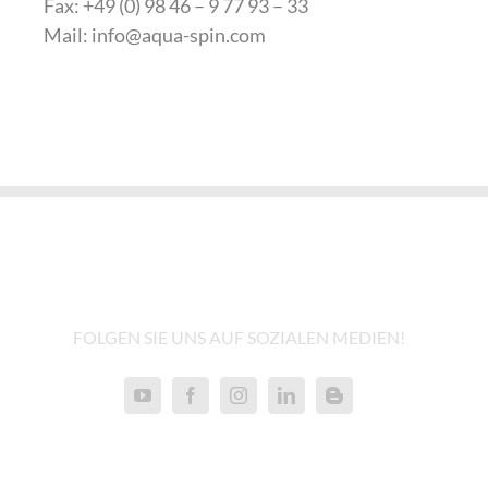
Fax: +49 (0) 98 46 – 9 77 93 – 33
Mail: info@aqua-spin.com
FOLGEN SIE UNS AUF SOZIALEN MEDIEN!