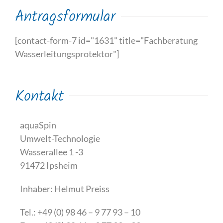
Antragsformular
[contact-form-7 id="1631" title="Fachberatung
Wasserleitungsprotektor"]
Kontakt
aquaSpin
Umwelt-Technologie
Wasserallee 1 -3
91472 Ipsheim
Inhaber: Helmut Preiss
Tel.: +49 (0) 98 46 – 9 77 93 – 10