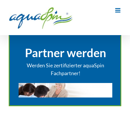
Skip
to
content
Partner werden
Werden Sie zertifizierter aquaSpin
Fachpartner!